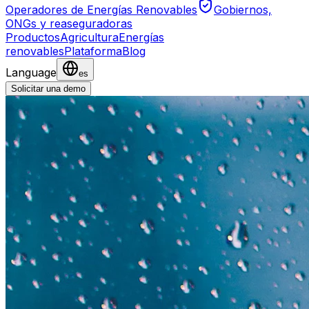
Operadores de Energías Renovables
Gobiernos,
ONGs y reaseguradoras
Productos
Agricultura
Energías
renovables
Plataforma
Blog
Language
es
Solicitar una demo