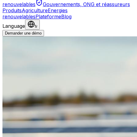
renouvelables
Gouvernements, ONG et réassureurs
Produits
Agriculture
Energies
renouvelables
Plateforme
Blog
Language
fr
Demander une démo